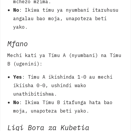
mchezo mzima.
No
: Ikiwa timu ya nyumbani itaruhusu
angalau bao moja, unapoteza beti
yako.
Mfano
Mechi kati ya Timu A (nyumbani) na Timu
B (ugenini):
Yes
: Timu A ikishinda 1-0 au mechi
ikiisha 0-0, ushindi wako
unathibitishwa.
No
: Ikiwa Timu B itafunga hata bao
moja, unapoteza beti yako.
Ligi Bora za Kubetia