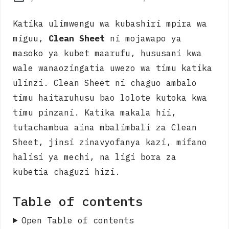
Katika ulimwengu wa kubashiri mpira wa
miguu,
Clean Sheet
ni mojawapo ya
masoko ya kubet maarufu, hususani kwa
wale wanaozingatia uwezo wa timu katika
ulinzi. Clean Sheet ni chaguo ambalo
timu haitaruhusu bao lolote kutoka kwa
timu pinzani. Katika makala hii,
tutachambua aina mbalimbali za Clean
Sheet, jinsi zinavyofanya kazi, mifano
halisi ya mechi, na ligi bora za
kubetia chaguzi hizi.
Table of contents
Open Table of contents