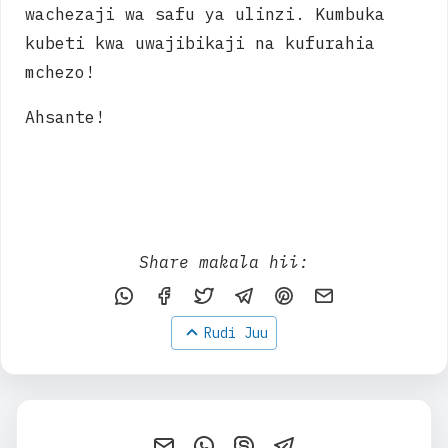
wachezaji wa safu ya ulinzi. Kumbuka
kubeti kwa uwajibikaji na kufurahia
mchezo!
Ahsante!
cleansheet
homecleansheet
awaycleansheet
Share makala hii:
Share makala hii WhatsApp
Share makala hii Facebook
Tweet this post
Share makala hii Tele
Share makala hii 
Share makala
Rudi Juu
Send an email to Maana-yA
Contact Admin on WhatsA
Contact Admin on Sk
Contact Admin o