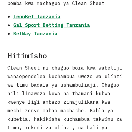
bomba kwa machaguo ya Clean Sheet
LeonBet Tanzania
Gal Sport Betting Tanzania
BetWay Tanzania
Hitimisho
Clean Sheet ni chaguo bora kwa wabetiji
wanaopendelea kuchambua uwezo wa ulinzi
wa timu badala ya ushambuliaji. Chaguo
hili linaweza kuwa na thamani kubwa
kwenye ligi ambazo zinajulikana kwa
mechi zenye mabao machache. Kabla ya
kubetia, hakikisha kuchambua takwimu za
timu, rekodi za ulinzi, na hali ya