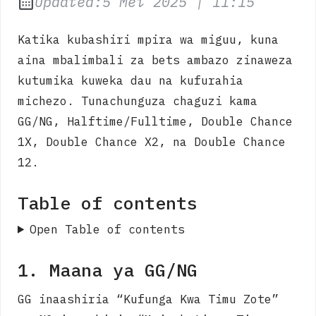
at
Updated:
5 Mei 2025
|
11:15
Katika kubashiri mpira wa miguu, kuna
aina mbalimbali za bets ambazo zinaweza
kutumika kuweka dau na kufurahia
michezo. Tunachunguza chaguzi kama
GG/NG, Halftime/Fulltime, Double Chance
1X, Double Chance X2, na Double Chance
12.
Table of contents
Open Table of contents
1. Maana ya GG/NG
GG inaashiria “Kufunga Kwa Timu Zote”