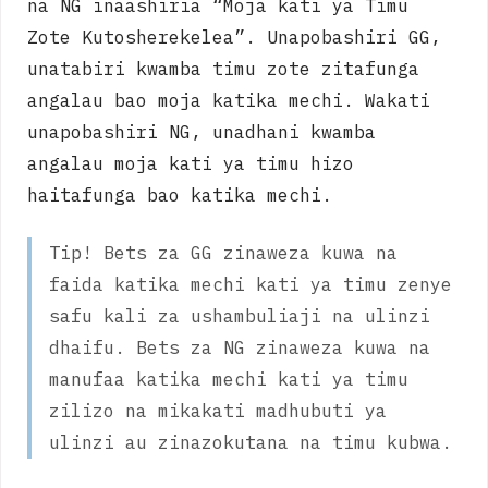
na NG inaashiria “Moja kati ya Timu
Zote Kutosherekelea”. Unapobashiri GG,
unatabiri kwamba timu zote zitafunga
angalau bao moja katika mechi. Wakati
unapobashiri NG, unadhani kwamba
angalau moja kati ya timu hizo
haitafunga bao katika mechi.
Tip! Bets za GG zinaweza kuwa na
faida katika mechi kati ya timu zenye
safu kali za ushambuliaji na ulinzi
dhaifu. Bets za NG zinaweza kuwa na
manufaa katika mechi kati ya timu
zilizo na mikakati madhubuti ya
ulinzi au zinazokutana na timu kubwa.