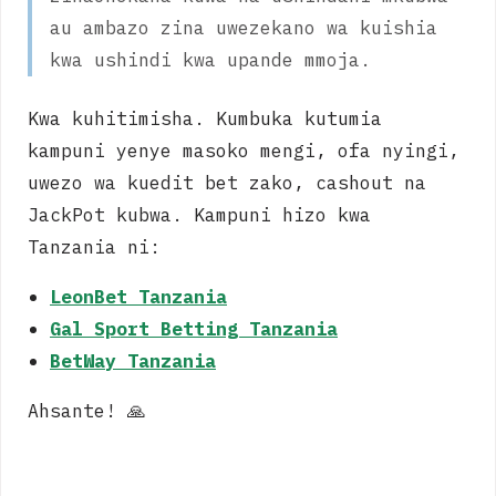
au ambazo zina uwezekano wa kuishia
kwa ushindi kwa upande mmoja.
Kwa kuhitimisha. Kumbuka kutumia
kampuni yenye masoko mengi, ofa nyingi,
uwezo wa kuedit bet zako, cashout na
JackPot kubwa. Kampuni hizo kwa
Tanzania ni:
LeonBet Tanzania
Gal Sport Betting Tanzania
BetWay Tanzania
Ahsante! 🙏
htft
ggng
dc
halftime