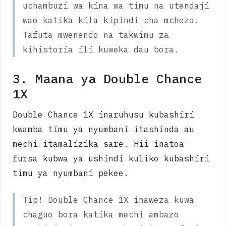
uchambuzi wa kina wa timu na utendaji
wao katika kila kipindi cha mchezo.
Tafuta mwenendo na takwimu za
kihistoria ili kuweka dau bora.
3. Maana ya Double Chance
1X
Double Chance 1X inaruhusu kubashiri
kwamba timu ya nyumbani itashinda au
mechi itamalizika sare. Hii inatoa
fursa kubwa ya ushindi kuliko kubashiri
timu ya nyumbani pekee.
Tip! Double Chance 1X inaweza kuwa
chaguo bora katika mechi ambazo