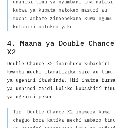
unahisi timu ya nyumbani ina nafasi
kubwa ya kupata matokeo mazuri au
mechi ambazo zinaonekana kuwa ngumu
kutabiri matokeo yake.
4. Maana ya Double Chance
X2
Double Chance X2 inaruhusu kubashiri
kwamba mechi itamalizika sare au timu
ya ugenini itashinda. Hii inatoa fursa
ya ushindi zaidi kuliko kubashiri timu
ya ugenini pekee.
Tip! Double Chance X2 inaweza kuwa
chaguo bora katika mechi ambazo timu