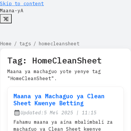
Skip to content
Maana-yA
Home
tags
homecleansheet
Tag:
HomeCleanSheet
Maana ya machaguo yote yenye tag
"HomeCleanSheet".
Maana ya Machaguo ya Clean
Sheet Kwenye Betting
at
Updated:
5 Mei 2025
|
11:15
Fahamu maana ya aina mbalimbali za
machaguo ya Clean Sheet kwenye