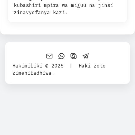
kubashiri mpira wa miguu na jinsi
zinavyofanya kazi.
Send an email to Maana-yA
Contact Admin on WhatsA
Contact Admin on Sk
Contact Admin o
Hakimiliki © 2025
|
Haki zote
zimehifadhiwa.